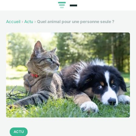
Accueil
›
Actu
›
Quel animal pour une personne seule ?
ACTU