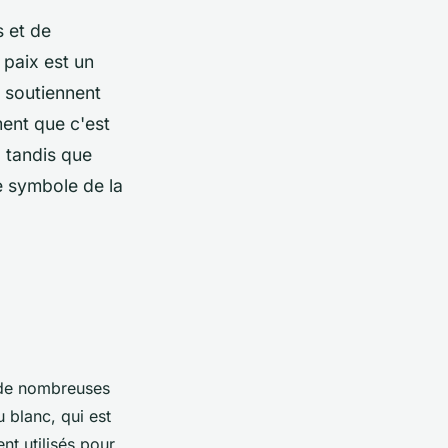
s et de
 paix est un
s soutiennent
ment que c'est
, tandis que
e symbole de la
é de nombreuses
 blanc, qui est
t utilisés pour