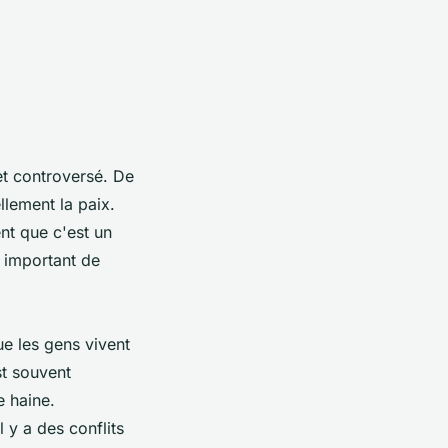
et controversé. De
llement la paix.
ent que c'est un
t important de
ue les gens vivent
st souvent
e haine.
 y a des conflits