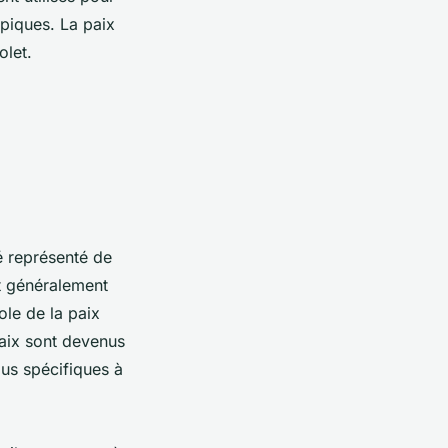
piques. La paix
olet.
té représenté de
st généralement
ole de la paix
paix sont devenus
lus spécifiques à