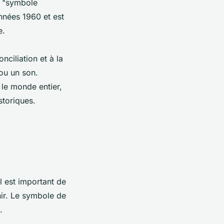
e "symbole
nnées 1960 et est
e.
nciliation et à la
ou un son.
le monde entier,
storiques.
l est important de
nir. Le symbole de
.