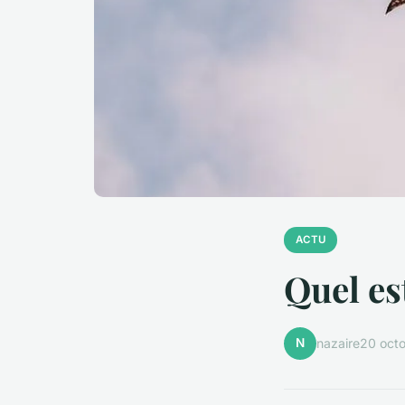
ACTU
Quel es
N
nazaire
20 oct