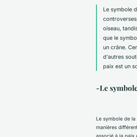
Le symbole de
controverses 
oiseau, tandi
que le symbol
un crâne. Cer
d'autres sout
paix est un so
-Le symbole 
Le symbole de la p
manières différen
associé à la paix