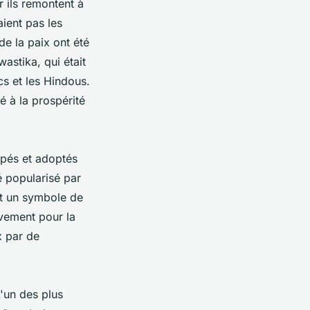
r ils remontent à
aient pas les
e la paix ont été
wastika, qui était
cs et les Hindous.
é à la prospérité
ppés et adoptés
é popularisé par
it un symbole de
uvement pour la
x par de
'un des plus