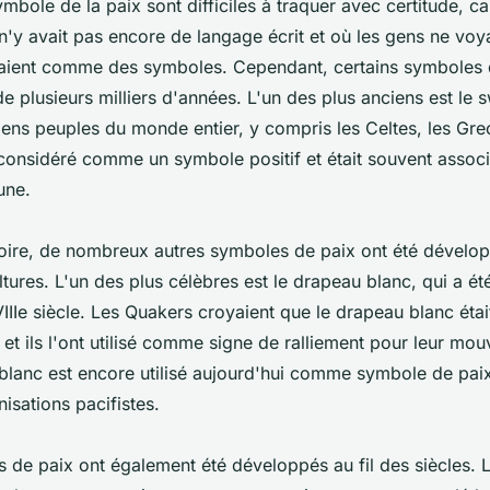
mbole de la paix sont difficiles à traquer avec certitude, ca
 n'y avait pas encore de langage écrit et où les gens ne voy
lisaient comme des symboles. Cependant, certains symboles d
e plusieurs milliers d'années. L'un des plus anciens est le s
ciens peuples du monde entier, y compris les Celtes, les Gre
 considéré comme un symbole positif et était souvent associ
une.
toire, de nombreux autres symboles de paix ont été dévelo
ltures. L'un des plus célèbres est le drapeau blanc, qui a ét
IIIe siècle. Les Quakers croyaient que le drapeau blanc éta
 et ils l'ont utilisé comme signe de ralliement pour leur mo
blanc est encore utilisé aujourd'hui comme symbole de pai
sations pacifistes.
 de paix ont également été développés au fil des siècles. L