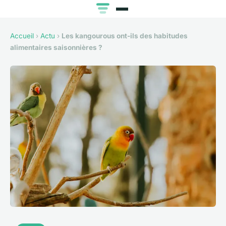
Accueil
›
Actu
›
Les kangourous ont-ils des habitudes
alimentaires saisonnières ?