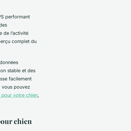
PS performant
 des
 de l’activité
perçu complet du
s données
ion stable et des
isse facilement
vi, vous pouvez
 pour votre chien
,
pour chien