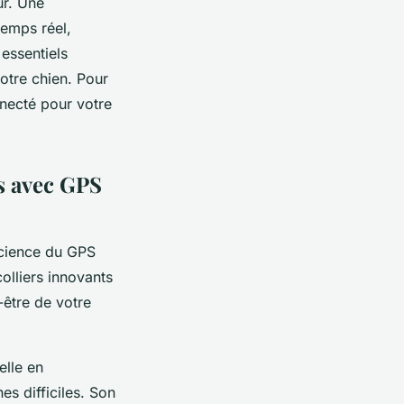
ur. Une
temps réel,
 essentiels
votre chien. Pour
necté pour votre
és avec GPS
ficience du GPS
olliers innovants
-être de votre
elle en
s difficiles. Son