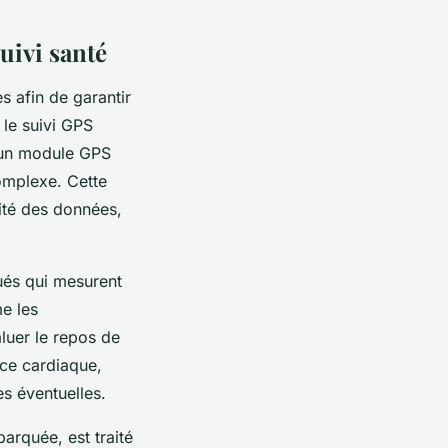
uivi santé
s afin de garantir
 le suivi GPS
à un module GPS
omplexe. Cette
ité des données,
qués qui mesurent
me les
luer le repos de
nce cardiaque,
s éventuelles.
arquée, est traité