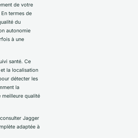
ement de votre
. En termes de
qualité du
son autonomie
rfois à une
ivi santé. Ce
t la localisation
pour détecter les
omment la
 meilleure qualité
 consulter Jagger
omplète adaptée à