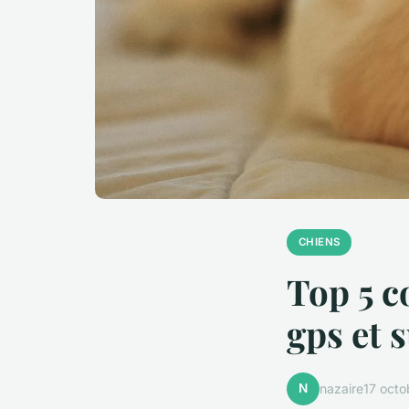
CHIENS
Top 5 c
gps et 
N
nazaire
17 oct