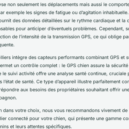
alyse non seulement les déplacements mais aussi le comport
par exemple les signes de fatigue ou d’agitation inhabituelle
fournit des données détaillées sur le rythme cardiaque et la 
nsables pour anticiper d’éventuels problèmes. Cependant, 
ction de l’intensité de la transmission GPS, ce qui oblige pa
quente.
liers intègre des capteurs performants combinant GPS et su
rmet un contrôle complet : le GPS chien assure la sécurité e
 le suivi activité offre une analyse santé continue, cruciale 
l’état de santé. Ce type d’appareil illustre parfaitement c
répondre aux besoins des propriétaires souhaitant offrir une
mpagnon.
oin dans votre choix, nous vous recommandons vivement de
llier connecté pour votre chien, qui présente une gamme c
anins et leurs attentes spécifiques.