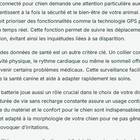
r connecté pour chien demande une attention particulière aux
antissent à la fois la sécurité et le bien-être de votre animal.
it prioriser des fonctionnalités comme la technologie GPS 
n temps réel. Cette fonction permet de suivre les déplacem
on, évitant ainsi les inquiétudes liées à sa disparition.
e des données de santé est un autre critère clé. Un collier c
ctivité physique, le rythme cardiaque ou même le sommeil of
venir certains problèmes médicaux. Cette surveillance facil
la santé canine et aide à adapter rapidement les soins.
batterie joue aussi un rôle crucial dans le choix de votre dis
urée de vie sans recharge constante assure un usage conti
e du matériel et le confort pour le chien sont indispensables.
e et adapté à la morphologie de votre chien pour ne pas gên
voquer d’irritations.