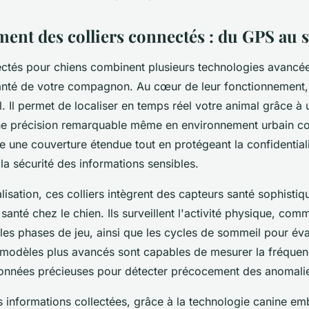
ent des colliers connectés : du GPS au s
ectés pour chiens combinent plusieurs technologies avancée
 santé de votre compagnon. Au cœur de leur fonctionnement,
el. Il permet de localiser en temps réel votre animal grâce 
 une précision remarquable même en environnement urbain c
e une couverture étendue tout en protégeant la confidential
 la sécurité des informations sensibles.
lisation, ces colliers intègrent des capteurs santé sophisti
 santé chez le chien. Ils surveillent l'activité physique, com
es phases de jeu, ainsi que les cycles de sommeil pour éva
s modèles plus avancés sont capables de mesurer la fréque
données précieuses pour détecter précocement des anomalie
 informations collectées, grâce à la technologie canine emb