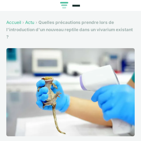
Accueil
›
Actu
›
Quelles précautions prendre lors de
l'introduction d'un nouveau reptile dans un vivarium existant
?