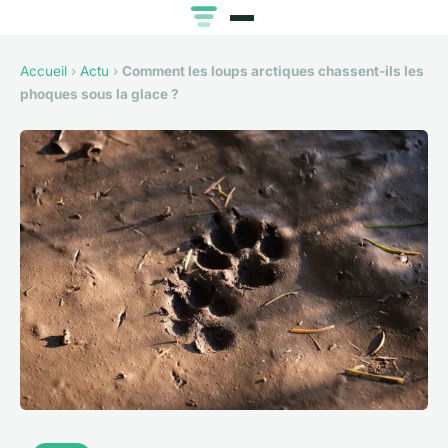
Accueil
›
Actu
›
Comment les loups arctiques chassent-ils les
phoques sous la glace ?